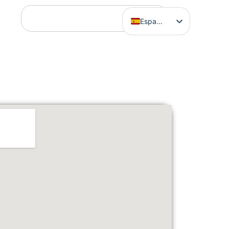
Español
English