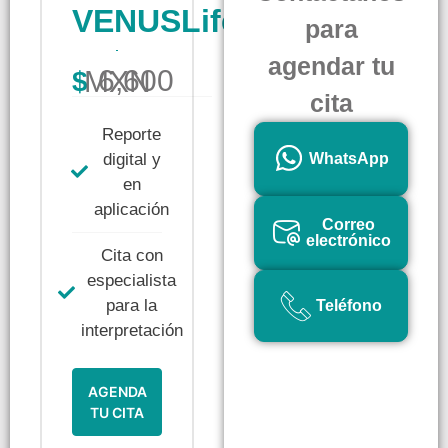
VENUSLife
para
agendar tu
6,600 MXN
$
cita
Reporte
digital y
WhatsApp
en
aplicación
Correo
electrónico
Cita con
especialista
para la
Teléfono
interpretación
AGENDA
TU CITA