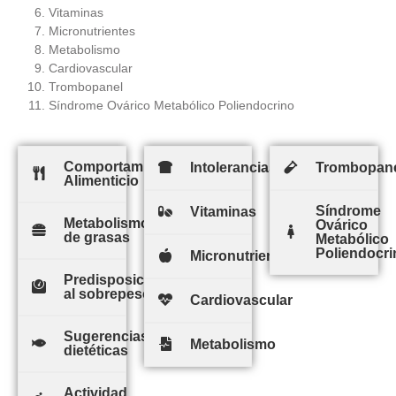
Vitaminas
Micronutrientes
Metabolismo
Cardiovascular
Trombopanel
Síndrome Ovárico Metabólico Poliendocrino
Comportamiento
Intolerancias
Trombopan
Alimenticio
Síndrome
Vitaminas
Metabolismo
Ovárico
de grasas
Metabólico
Poliendocri
Micronutrientes
Predisposición
al sobrepeso
Cardiovascular
Sugerencias
Metabolismo
dietéticas
Actividad