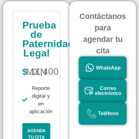
Contáctanos
Prueba
para
de
agendar tu
Paternidad
cita
Legal
WhatsApp
11,400 MXN
$
Reporte
Correo
electrónico
digital y
en
aplicación
Teléfono
AGENDA
TU CITA